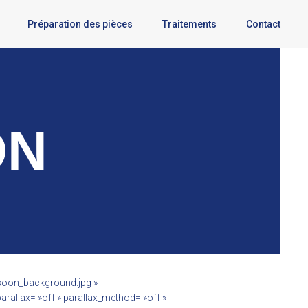
Préparation des pièces
Traitements
Contact
ON
_soon_background.jpg »
rallax= »off » parallax_method= »off »