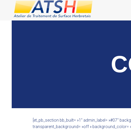
C
[et_pb_section bb_built= »1″ admin_label= »#07″ ba
transparent_background= »off » background_color= »rg