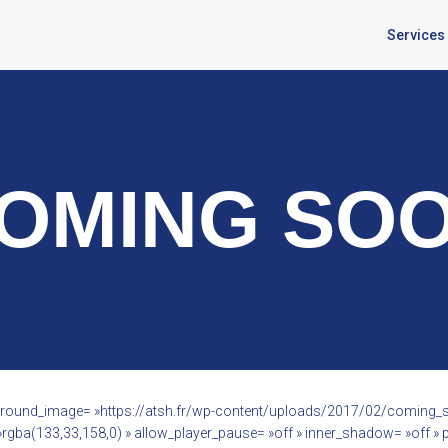
Services
OMING SO
ckground_image= »https://atsh.fr/wp-content/uploads/2017/02/coming
ba(133,33,158,0) » allow_player_pause= »off » inner_shadow= »off » pa