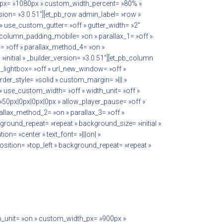
_px= »1080px » custom_width_percent= »80% »
ersion= »3.0.51″][et_pb_row admin_label= »row »
use_custom_gutter= »off » gutter_width= »2″
 column_padding_mobile= »on » parallax_1= »off »
4= »off » parallax_method_4= »on »
initial » _builder_version= »3.0.51″][et_pb_column
_lightbox= »off » url_new_window= »off »
rder_style= »solid » custom_margin= »||| »
» use_custom_width= »off » width_unit= »off »
50px|0px|0px|0px » allow_player_pause= »off »
rallax_method_2= »on » parallax_3= »off »
ground_repeat= »repeat » background_size= »initial »
on= »center » text_font= »|||on| »
position= »top_left » background_repeat= »repeat »
th_unit= »on » custom_width_px= »900px »