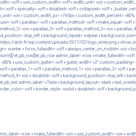
dth= »off » use_custom_width= »off » width_unit= »on » custom_width
= »off » specialty= »off » disabled= »off » collapsed= »off » _builder_v
_unit= »on » custom_width_px= »760px » custom_width_percent= »80% » 
e= »off » parallax= »off » parallax_method= »off » make_equal= »off »
_method_2= »on » parallax_3= »off » parallax_method_3= »on » parallax_
nd_position= »top_left » background_repeat= »repeat » background_size= »
 »https://atsh.fr/wp-content/uploads/2017/02/logo_white.png » show_in
lign= »center » force_fullwidth= »off » always_center_on_mobile= »on » bo
_column][/et_pb_row][et_pb_row admin_label= »row » make_fullwidth= »off 
80% » use_custom_gutter= »off » gutter_width= »2″ custom_padding= »
off » parallax_1= »off » parallax_method_1= »on » parallax_2= »off » pa
method_4= »on » disabled= »off » background_position= »top_left » back
t_pb_text admin_label= »Texte » background_layout= »dark » text_orientati
border_color= »off » border_style= »solid » disabled= »off » background_
admin_label= »row » make_fullwidth= »on » use_custom_width= »on » wid