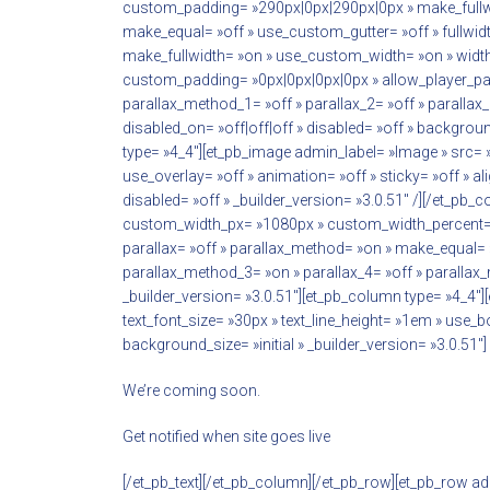
custom_padding= »290px|0px|290px|0px » make_fullwi
make_equal= »off » use_custom_gutter= »off » fullwidth
make_fullwidth= »on » use_custom_width= »on » width
custom_padding= »0px|0px|0px|0px » allow_player_paus
parallax_method_1= »off » parallax_2= »off » parallax
disabled_on= »off|off|off » disabled= »off » backgrou
type= »4_4″][et_pb_image admin_label= »Image » src=
use_overlay= »off » animation= »off » sticky= »off » a
disabled= »off » _builder_version= »3.0.51″ /][/et_pb
custom_width_px= »1080px » custom_width_percent= »
parallax= »off » parallax_method= »on » make_equal= »
parallax_method_3= »on » parallax_4= »off » parallax_
_builder_version= »3.0.51″][et_pb_column type= »4_4″][e
text_font_size= »30px » text_line_height= »1em » use_
background_size= »initial » _builder_version= »3.0.51″]
We’re coming soon.
Get notified when site goes live
[/et_pb_text][/et_pb_column][/et_pb_row][et_pb_row 